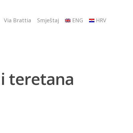
Via Brattia
Smještaj
ENG
HRV
i teretana