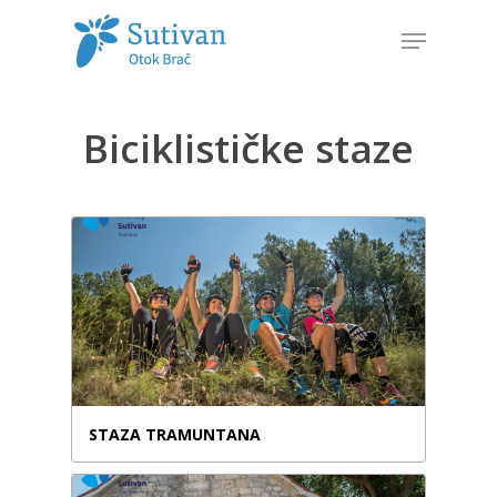
Biciklističke staze
Hit enter to search or ESC to close
STAZA TRAMUNTANA