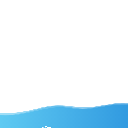
Preuzmi kartu
biciklističkih
staza