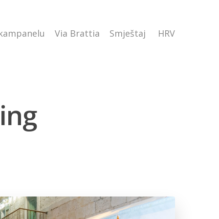
 kampanelu
Via Brattia
Smještaj
HRV
ving