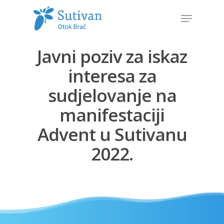
Javni poziv za iskaz
Hit enter to search or ESC to close
interesa za
sudjelovanje na
manifestaciji
Advent u Sutivanu
2022.